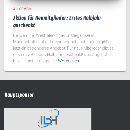
ALLGEMEIN
Aktion für Neumitglieder: Erstes Halbjahr
geschenkt
Bei wem der Westfalen-Liga-Aufstieg unserer 1.
Mannschaft Lust auf mehr gemacht hat, für den gibt es
jetzt ein besonderes Angebot: Für neue Mitglieder gibt es
das erste Beitrags-Halbjahr geschenkt! Das Angebot
bezieht sich auf passive
Weiterlesen
Hauptsponsor