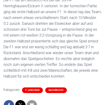
Die F1 hat am Mittwoch 4:8 bei der SG FA
Herringhausen/Eickum II verloren. In der torreichen Partie
ging die erste Halbzeit an unsere F1. In dieser lag das Team,
nach einem etwas verschlafenem Start, nach 10 Minuten
0:2 zurück. Danach drehten die Elsekicker aber auf und
schossen drei Tore bis zur Pause – entsprechend ging es
mit einem rot-weißen 3:2-Vorsprung in die Pause. In der
zweiten Halbzeit präsentierte sich das gleiche Spiel erneut.
Die F1 war erst ein wenig schläfrig und lag alsbald 3:7 in
Rückstand. Anschließend war wieder unser Team dran und
übernahm das Spielgeschehen. Es reichte aber lediglich
noch zum eigenen vierten Treffer. So endete das Spiel
schließlich mit 4:8 und zwei Mannschaften, die jeweils eine
Halbzeit für sich entscheiden konnten.
Kategorien:
F-JUNIOREN
NACHWUCHS