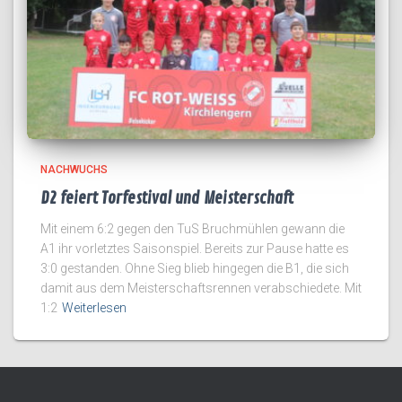
NACHWUCHS
D2 feiert Torfestival und Meisterschaft
Mit einem 6:2 gegen den TuS Bruchmühlen gewann die
A1 ihr vorletztes Saisonspiel. Bereits zur Pause hatte es
3:0 gestanden. Ohne Sieg blieb hingegen die B1, die sich
damit aus dem Meisterschaftsrennen verabschiedete. Mit
1:2
Weiterlesen