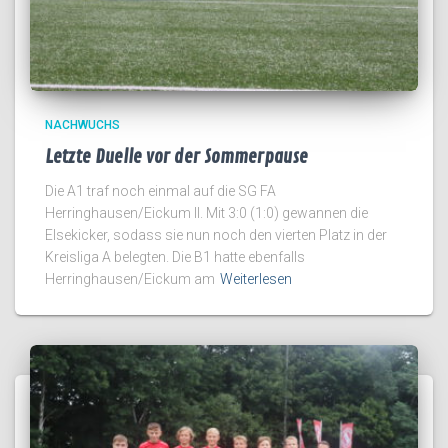
NACHWUCHS
Letzte Duelle vor der Sommerpause
Die A1 traf noch einmal auf die SG FA
Herringhausen/Eickum II. Mit 3:0 (1:0) gewannen die
Elsekicker, sodass sie nun noch den vierten Platz in der
Kreisliga A belegten. Die B1 hatte ebenfalls
Herringhausen/Eickum am
Weiterlesen