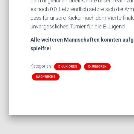
dem ungleichen Duell konnte unser Team zunä
es noch 0:0. Letztendlich setzte sich die Arm
dass für unsere Kicker nach dem Viertelfinal
unvergessliches Turnier für die E-Jugend
Alle weiteren Mannschaften konnten aufgr
spielfrei
Kategorien:
D-JUNIOREN
E-JUNIOREN
NACHWUCHS