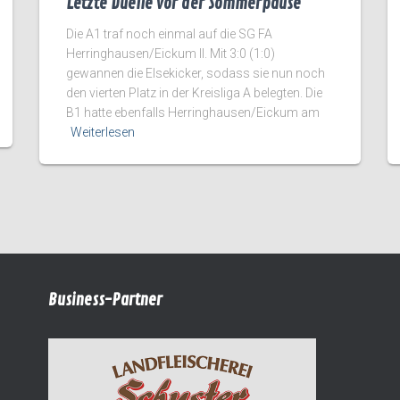
Letzte Duelle vor der Sommerpause
Die A1 traf noch einmal auf die SG FA
Herringhausen/Eickum II. Mit 3:0 (1:0)
gewannen die Elsekicker, sodass sie nun noch
den vierten Platz in der Kreisliga A belegten. Die
B1 hatte ebenfalls Herringhausen/Eickum am
Weiterlesen
Business-Partner