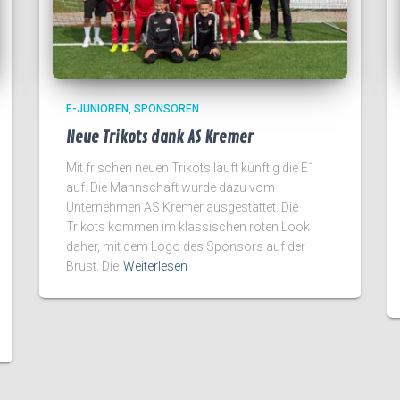
E-JUNIOREN
SPONSOREN
Neue Trikots dank AS Kremer
Mit frischen neuen Trikots läuft künftig die E1
auf. Die Mannschaft wurde dazu vom
Unternehmen AS Kremer ausgestattet. Die
Trikots kommen im klassischen roten Look
daher, mit dem Logo des Sponsors auf der
Brust. Die
Weiterlesen