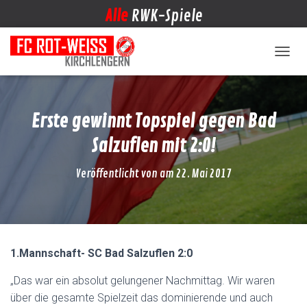
Alle
RWK-Spiele
NAVIG
Erste gewinnt Topspiel gegen Bad
Salzuflen mit 2:0!
Veröffentlicht von
am
22. Mai 2017
1.Mannschaft- SC Bad Salzuflen 2:0
„Das war ein absolut gelungener Nachmittag. Wir waren
über die gesamte Spielzeit das dominierende und auch