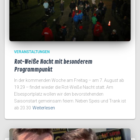
VERANSTALTUNGEN
Rot-Weiße Nacht mit besonderem
Programmpunkt
In der kommenden Woche am Freitag – am 7. August ab
19.29 – findet wieder die Rot-Weiße Nacht statt. Am
Elsesportplatz wollen wir den bevorstehenden
Saisonstart gemeinsam feiern. Neben Speis und Trank ist
ab 20.30
Weiterlesen