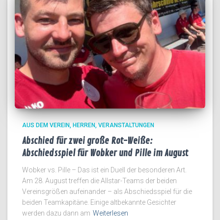
AUS DEM VEREIN
HERREN
VERANSTALTUNGEN
Abschied für zwei große Rot-Weiße:
Abschiedsspiel für Wobker und Pille im August
Wobker vs. Pille – Das ist ein Duell der besonderen Art.
Am 28. August treffen die Allstar-Teams der beiden
Vereinsgrößen aufeinander – als Abschiedsspiel für die
beiden Teamkapitäne. Einige altbekannte Gesichter
werden dazu dann am
Weiterlesen