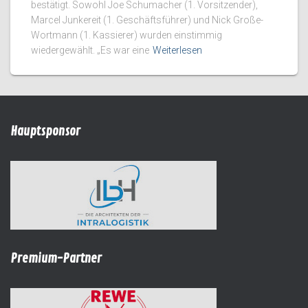
bestätigt. Sowohl Joe Schumacher (1. Vorsitzender),
Marcel Junkereit (1. Geschäftsführer) und Nick Große-
Wortmann (1. Kassierer) wurden einstimmig
wiedergewählt. „Es war eine
Weiterlesen
Hauptsponsor
Premium-Partner