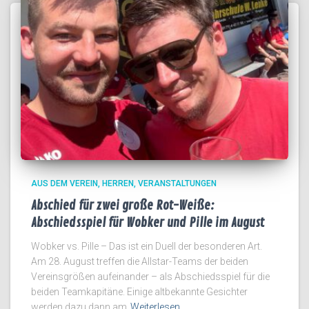
AUS DEM VEREIN
HERREN
VERANSTALTUNGEN
Abschied für zwei große Rot-Weiße:
Abschiedsspiel für Wobker und Pille im August
Wobker vs. Pille – Das ist ein Duell der besonderen Art.
Am 28. August treffen die Allstar-Teams der beiden
Vereinsgrößen aufeinander – als Abschiedsspiel für die
beiden Teamkapitäne. Einige altbekannte Gesichter
werden dazu dann am
Weiterlesen