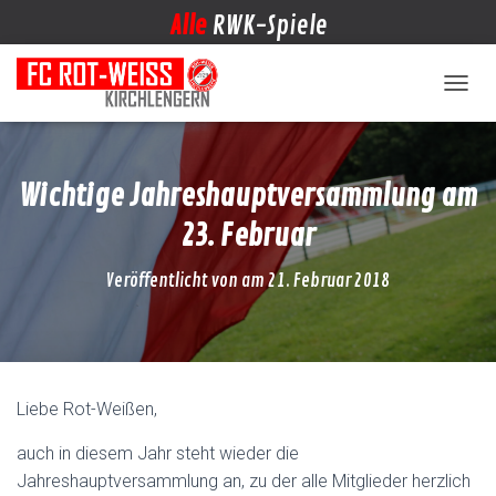
Alle
RWK-Spiele
NAVIG
Wichtige Jahreshauptversammlung am
23. Februar
Veröffentlicht von
am
21. Februar 2018
Liebe Rot-Weißen,
auch in diesem Jahr steht wieder die
Jahreshauptversammlung an, zu der alle Mitglieder herzlich