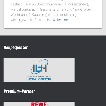
bestätigt. Sowohl Joe Schumacher (1. Vorsitzender),
Marcel Junkereit (1. Geschäftsführer) und Nick Große-
Wortmann (1. Kassierer) wurden einstimmig
wiedergewählt. „Es war eine
Weiterlesen
Hauptsponsor
Premium-Partner