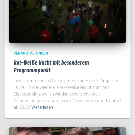
VERANSTALTUNGEN
Rot-Weiße Nacht mit besonderem
Programmpunkt
In der kommenden Woche am Freitag – am 7. August ab
19.29 – findet wieder die Rot-Weiße Nacht statt. Am
Elsesportplatz wollen wir den bevorstehenden
Saisonstart gemeinsam feiern. Neben Speis und Trank ist
ab 20.30
Weiterlesen