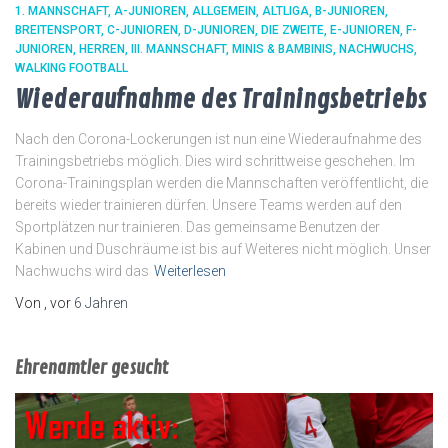
1. MANNSCHAFT
A-JUNIOREN
ALLGEMEIN
ALTLIGA
B-JUNIOREN
BREITENSPORT
C-JUNIOREN
D-JUNIOREN
DIE ZWEITE
E-JUNIOREN
F-
JUNIOREN
HERREN
III. MANNSCHAFT
MINIS & BAMBINIS
NACHWUCHS
WALKING FOOTBALL
Wiederaufnahme des Trainingsbetriebs
Nach den Corona-Lockerungen ist nun eine Wiederaufnahme des
Trainingsbetriebs möglich. Dies wird schrittweise geschehen. Im
Corona-Trainingsplan werden die Mannschaften veröffentlicht, die
bereits wieder trainieren dürfen. Unsere Teams werden auf den
Sportplätzen nur trainieren. Das gemeinsame Benutzen der
Kabinen und Duschräume ist bis auf Weiteres nicht möglich. Unser
Nachwuchs wird das
Weiterlesen
Von
, vor
6 Jahren
Ehrenamtler gesucht