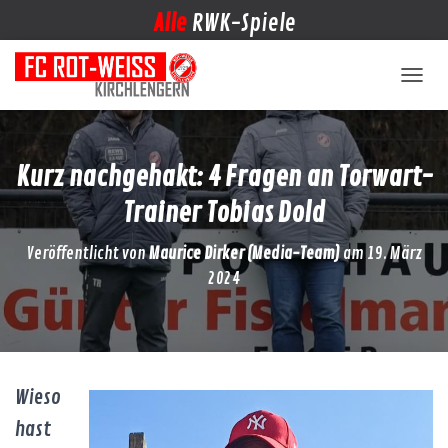
Alle
RWK-Spiele
NAVIG
Kurz nachgehakt: 4 Fragen an Torwart-
Trainer Tobias Dold
Veröffentlicht von
Maurice Dirker (Media-Team)
am
19. März
2024
Wieso
hast