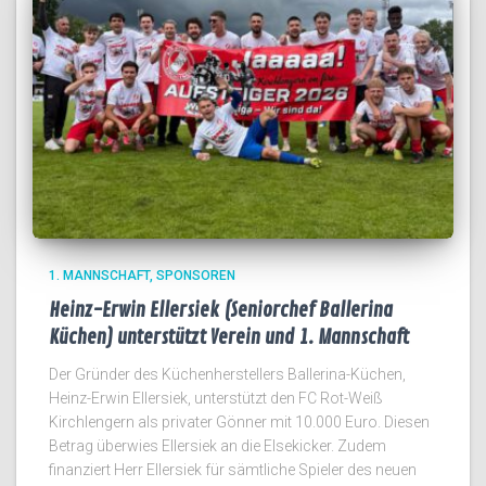
1. MANNSCHAFT
SPONSOREN
Heinz-Erwin Ellersiek (Seniorchef Ballerina
Küchen) unterstützt Verein und 1. Mannschaft
Der Gründer des Küchenherstellers Ballerina-Küchen,
Heinz-Erwin Ellersiek, unterstützt den FC Rot-Weiß
Kirchlengern als privater Gönner mit 10.000 Euro. Diesen
Betrag überwies Ellersiek an die Elsekicker. Zudem
finanziert Herr Ellersiek für sämtliche Spieler des neuen