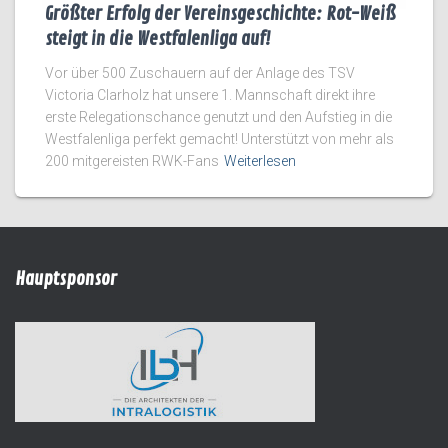
Größter Erfolg der Vereinsgeschichte: Rot-Weiß
steigt in die Westfalenliga auf!
Vor über 500 Zuschauern auf der Anlage des TSV
Victoria Clarholz hat unsere 1. Mannschaft direkt ihre
erste Relegationschance genutzt und den Aufstieg in die
Westfalenliga perfekt gemacht! Unterstützt von mehr als
200 mitgereisten RWK-Fans
Weiterlesen
Hauptsponsor