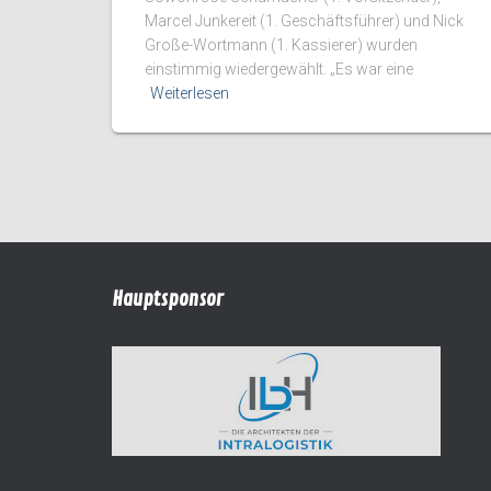
Marcel Junkereit (1. Geschäftsführer) und Nick
Große-Wortmann (1. Kassierer) wurden
einstimmig wiedergewählt. „Es war eine
Weiterlesen
Hauptsponsor