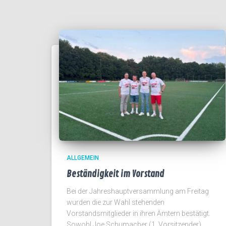
ALLGEMEIN
Beständigkeit im Vorstand
Bei der Jahreshauptversammlung am Freitag
wurden die zur Wahl stehenden
Vorstandsmitglieder in ihren Ämtern bestätigt.
Sowohl Joe Schumacher (1. Vorsitzender),