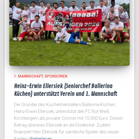
1. MANNSCHAFT
SPONSOREN
Heinz-Erwin Ellersiek (Seniorchef Ballerina
Küchen) unterstützt Verein und 1. Mannschaft
Der Gründer des Küchenherstellers Ballerina-Küchen,
Heinz-Erwin Ellersiek, unterstützt den FC Rot-Weiß
Kirchlengern als privater Gönner mit 10.000 Euro. Diesen
Betrag überwies Ellersiek an die Elsekicker. Zudem
finanziert Herr Ellersiek für sämtliche Spieler des neuen
Kaders
Weiterlesen