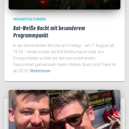
VERANSTALTUNGEN
Rot-Weiße Nacht mit besonderem
Programmpunkt
In der kommenden Woche am Freitag – am 7. August ab
19.29 – findet wieder die Rot-Weiße Nacht statt. Am
Elsesportplatz wollen wir den bevorstehenden
Saisonstart gemeinsam feiern. Neben Speis und Trank ist
ab 20.30
Weiterlesen