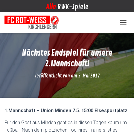
Alle
RWK-Spiele
NAVIG
Nächstes Endspiel für unsere
2.Mannschaft!
Veröffentlicht von
am
5. Mai 2017
1.Mannschaft – Union Minden 7.5. 15:00 Elsesportplatz
Für den Gast aus Minden geht es in diesen Tagen kaum um
Fußball. Nach dem plötzlichen Tod ihres Trainers ist es