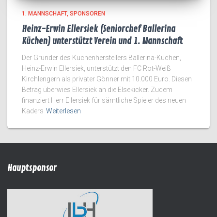
1. MANNSCHAFT
SPONSOREN
Heinz-Erwin Ellersiek (Seniorchef Ballerina
Küchen) unterstützt Verein und 1. Mannschaft
Der Gründer des Küchenherstellers Ballerina-Küchen,
Heinz-Erwin Ellersiek, unterstützt den FC Rot-Weiß
Kirchlengern als privater Gönner mit 10.000 Euro. Diesen
Betrag überwies Ellersiek an die Elsekicker. Zudem
finanziert Herr Ellersiek für sämtliche Spieler des neuen
Kaders
Weiterlesen
Hauptsponsor