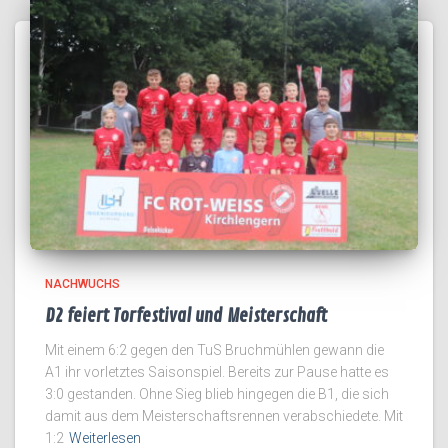
NACHWUCHS
D2 feiert Torfestival und Meisterschaft
Mit einem 6:2 gegen den TuS Bruchmühlen gewann die
A1 ihr vorletztes Saisonspiel. Bereits zur Pause hatte es
3:0 gestanden. Ohne Sieg blieb hingegen die B1, die sich
damit aus dem Meisterschaftsrennen verabschiedete. Mit
1:2
Weiterlesen