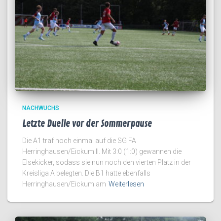
NACHWUCHS
Letzte Duelle vor der Sommerpause
Die A1 traf noch einmal auf die SG FA
Herringhausen/Eickum II. Mit 3:0 (1:0) gewannen die
Elsekicker, sodass sie nun noch den vierten Platz in der
Kreisliga A belegten. Die B1 hatte ebenfalls
Herringhausen/Eickum am
Weiterlesen