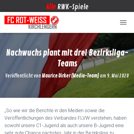
Alle
RWK-Spiele
NAVIG
Nachwuchs plant mit drei Bezirksliga-
Teams
Veröffentlicht von
Maurice Dirker (Media-Team)
am
9. Mai 2020
„So wie wir die Berichte in den Medien sowie die
Veröffentlichungen des Verbandes FLVW verstehen, haben
sowohl unsere C1-Jugend als auch unsere B-Jugend eine
sehr gute Chance nächstes Jahr in der Bezirksliga zu