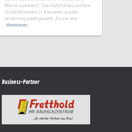
Marcel Junkereit (1. Geschäftsführer) und Nick
Große-Wortmann (1. Kassierer) wurden
einstimmig wiedergewählt. „Es war eine
Weiterlesen
Business-Partner