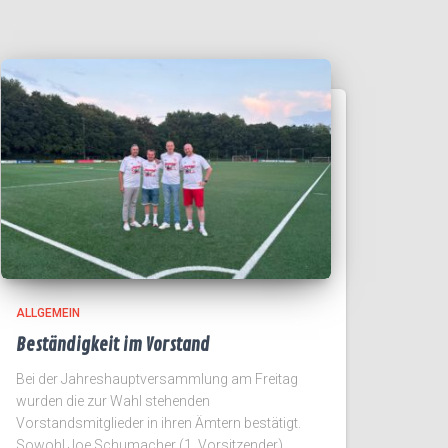
ALLGEMEIN
Beständigkeit im Vorstand
Bei der Jahreshauptversammlung am Freitag
wurden die zur Wahl stehenden
Vorstandsmitglieder in ihren Ämtern bestätigt.
Sowohl Joe Schumacher (1. Vorsitzender),