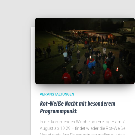
VERANSTALTUNGEN
Rot-Weiße Nacht mit besonderem
Programmpunkt
In der kommenden Woche am Freitag – am 7.
August ab 19.29 – findet wieder die Rot-Weiße
Nacht statt. Am Elsesportplatz wollen wir den