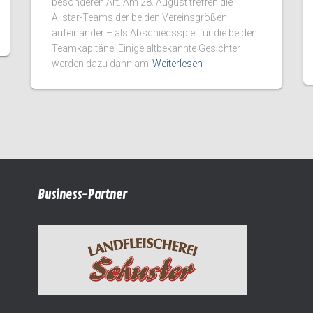
besonderen Art. Am 28. August treffen die
Allstar-Teams der beiden Vereinsgrößen
aufeinander – als Abschiedsspiel für die beiden
Teamkapitäne. Einige altbekannte Gesichter
werden dazu dann am
Weiterlesen
Business-Partner