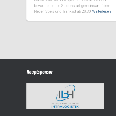
bevorstehenden Saisonstart gemeinsam feiern.
Neben Speis und Trank ist ab 20.30
Weiterlesen
Hauptsponsor