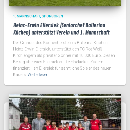
1. MANNSCHAFT
SPONSOREN
Heinz-Erwin Ellersiek (Seniorchef Ballerina
Küchen) unterstützt Verein und 1. Mannschaft
Der Gründer des Küchenherstellers Ballerina-Küchen,
Heinz-Erwin Ellersiek, unterstützt den FC Rot-Weiß
Kirchlengern als privater Gönner mit 10.000 Euro. Diesen
Betrag überwies Ellersiek an die Elsekicker. Zudem
finanziert Herr Ellersiek für sämtliche Spieler des neuen
Kaders
Weiterlesen