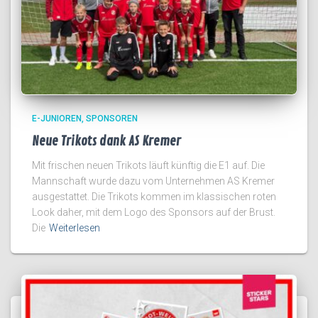
E-JUNIOREN
SPONSOREN
Neue Trikots dank AS Kremer
Mit frischen neuen Trikots läuft künftig die E1 auf. Die
Mannschaft wurde dazu vom Unternehmen AS Kremer
ausgestattet. Die Trikots kommen im klassischen roten
Look daher, mit dem Logo des Sponsors auf der Brust.
Die
Weiterlesen