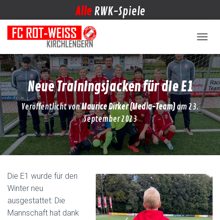
Alle
RWK-Spiele
NAVIG
Neue Trainingsjacken für die E1
Veröffentlicht von
Maurice Dirker (Media-Team)
am
23.
September 2023
Die E1 wurde für den
Winter neu
ausgestattet: Die
Mannschaft hat dank