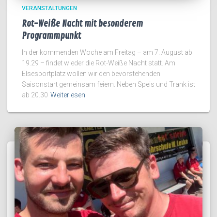
VERANSTALTUNGEN
Rot-Weiße Nacht mit besonderem
Programmpunkt
In der kommenden Woche am Freitag – am 7. August ab
19.29 – findet wieder die Rot-Weiße Nacht statt. Am
Elsesportplatz wollen wir den bevorstehenden
Saisonstart gemeinsam feiern. Neben Speis und Trank ist
ab 20.30
Weiterlesen