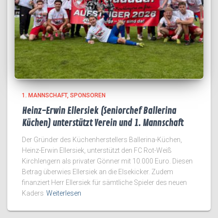
1. MANNSCHAFT
SPONSOREN
Heinz-Erwin Ellersiek (Seniorchef Ballerina
Küchen) unterstützt Verein und 1. Mannschaft
Der Gründer des Küchenherstellers Ballerina-Küchen,
Heinz-Erwin Ellersiek, unterstützt den FC Rot-Weiß
Kirchlengern als privater Gönner mit 10.000 Euro. Diesen
Betrag überwies Ellersiek an die Elsekicker. Zudem
finanziert Herr Ellersiek für sämtliche Spieler des neuen
Kaders
Weiterlesen