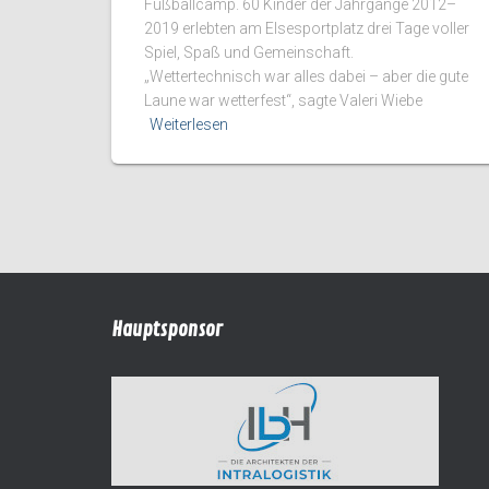
Fußballcamp. 60 Kinder der Jahrgänge 2012–
2019 erlebten am Elsesportplatz drei Tage voller
Spiel, Spaß und Gemeinschaft.
„Wettertechnisch war alles dabei – aber die gute
Laune war wetterfest“, sagte Valeri Wiebe
Weiterlesen
Hauptsponsor