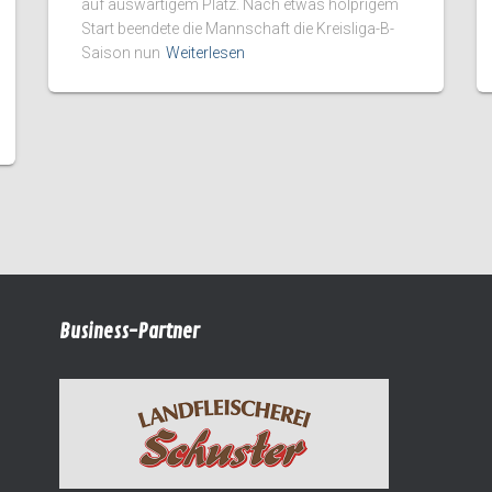
auf auswärtigem Platz. Nach etwas holprigem
Start beendete die Mannschaft die Kreisliga-B-
Saison nun
Weiterlesen
Business-Partner