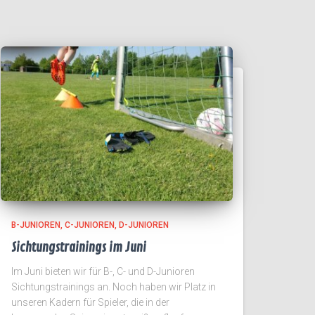
B-JUNIOREN
C-JUNIOREN
D-JUNIOREN
Sichtungstrainings im Juni
Im Juni bieten wir für B-, C- und D-Junioren
Sichtungstrainings an. Noch haben wir Platz in
unseren Kadern für Spieler, die in der