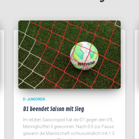
D-JUNIOREN
D1 beendet Saison mit Sieg
Im letzten Saisonspiel hat die D1 gegen den VfL
Mennighüffen II gewonnen. Nach 0:0 zur Pause
gewann die Mannschaft schlussendlich mit 1:3