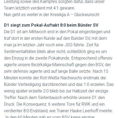
Leistung sowie des Kampfes sorgten dafür, dass unser
Team letztlich verdient mit 4:1 gewann.
Nun geht es weiter in der Kreisliga A – Glückwunsch!
D1 siegt zum Pokal-Auftakt 8:0 beim Bünder SV
Die D1 ist am Mittwoch erst in den Pokal eingestiegen und
traf dort in der ersten Runde auf den Bünder SV, mit dem
man ja im letzten Jahr noch eine JSG führte. Zeit für
Sentimentalitäten blieb aber nicht, schließlich ging es um
den Einzug in die zweite Pokalrunde. Entsprechend offensiv
agierte unsere Bezirksliga-Mannschaft gegen den BSV, der
sehr defensiv agierte und auf lange Bälle setzte. Nach 15
Minuten konnte der Rot-Weiße Nachwuchs erstmals die
Bünder Verteidigung durchbrechen und das 1:0 erzielen. Das
wenig später erzielte 2:0 blieb bis zur Halbzeit der einzige
Treffer. Nach dem Seitentausch erhöhte unsere D1 den
Druck. Die Konsequenz: 6 weitere Tore für RWK und ein
verdienter 8:0-Endstand, wie Trainer Hauke Leerhoff meinte:
„In den 60 Minuten gab es vom BSV keine einzige