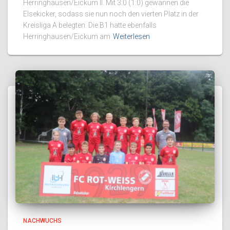
Herringhausen/Eickum II. Mit 3:0 (1:0) gewannen die
Elsekicker, sodass sie nun noch den vierten Platz in der
Kreisliga A belegten. Die B1 hatte ebenfalls
Herringhausen/Eickum am
Weiterlesen
NACHWUCHS