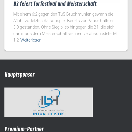
D2 feiert Torfestival und Meisterschaft
Mit einem 6:2 gegen den TuS Bruchmühlen gewann die
A1 ihr vorletztes Saisonspiel. Bereits zur Pause hatte es
3:0 gestanden. Ohne Sieg blieb hingegen die B1, die sich
damit aus dem Meisterschaftsrennen verabschiedete. Mit
1:2
Weiterlesen
Hauptsponsor
Premium-Partner