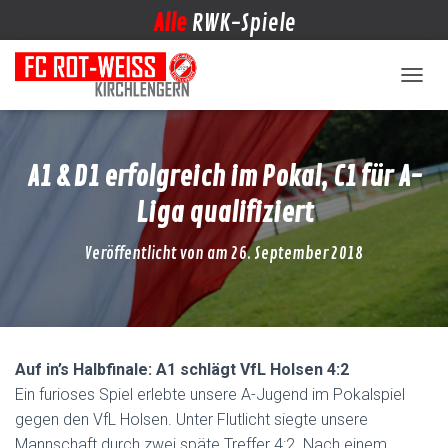
Alle
RWK-Spiele
NAVIG
A1 & D1 erfolgreich im Pokal, C1 für A-
Liga qualifiziert
Veröffentlicht von
am
26. September 2018
Auf in’s Halbfinale: A1 schlägt VfL Holsen 4:2
Ein furioses Spiel erlebte unsere A-Jugend im Pokalspiel
gegen den VfL Holsen. Unter Flutlicht siegte unsere
Mannschaft durch zwei späte Treffer 4:2. Nach einem