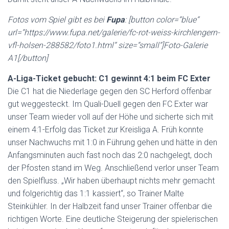
Fotos vom Spiel gibt es bei
Fupa
: [button color=“blue“
url=“https://www.fupa.net/galerie/fc-rot-weiss-kirchlengern-
vfl-holsen-288582/foto1.html“ size=“small“]Foto-Galerie
A1[/button]
A-Liga-Ticket gebucht: C1 gewinnt 4:1 beim FC Exter
Die C1 hat die Niederlage gegen den SC Herford offenbar
gut weggesteckt. Im Quali-Duell gegen den FC Exter war
unser Team wieder voll auf der Höhe und sicherte sich mit
einem 4:1-Erfolg das Ticket zur Kreisliga A. Früh konnte
unser Nachwuchs mit 1:0 in Führung gehen und hätte in den
Anfangsminuten auch fast noch das 2:0 nachgelegt, doch
der Pfosten stand im Weg. Anschließend verlor unser Team
den Spielfluss. „Wir haben überhaupt nichts mehr gemacht
und folgerichtig das 1:1 kassiert“, so Trainer Malte
Steinkühler. In der Halbzeit fand unser Trainer offenbar die
richtigen Worte. Eine deutliche Steigerung der spielerischen