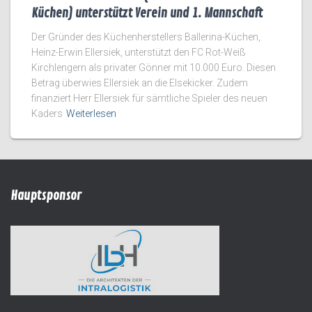
Küchen) unterstützt Verein und 1. Mannschaft
Der Gründer des Küchenherstellers Ballerina-Küchen,
Heinz-Erwin Ellersiek, unterstützt den FC Rot-Weiß
Kirchlengern als privater Gönner mit 10.000 Euro. Diesen
Betrag überwies Ellersiek an die Elsekicker. Zudem
finanziert Herr Ellersiek für sämtliche Spieler des neuen
Kaders
Weiterlesen
Hauptsponsor