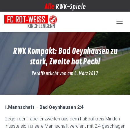
Alle
RWK-Spiele
NAVIG
RWK Kompakt: Bad Oeynhausen zu
stark, Zweite hat Pech!
Veröffentlicht von
am
6. März 2017
1.Mannschaft – Bad Oeynhausen 2:4
Gegen den Tabellenzweiten aus dem Fußballkreis Minden
musste sich unsere Mannschaft verdient mit 2:4 geschlagen