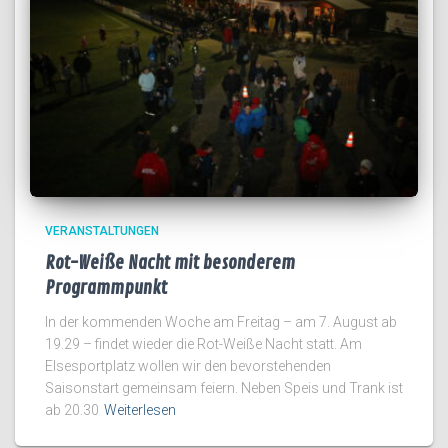
VERANSTALTUNGEN
Rot-Weiße Nacht mit besonderem
Programmpunkt
In der kommenden Woche am Freitag – am 7. August ab
19.29 – findet wieder die Rot-Weiße Nacht statt. Am
Elsesportplatz wollen wir den bevorstehenden
Saisonstart gemeinsam feiern. Neben Speis und Trank ist
ab 20.30
Weiterlesen