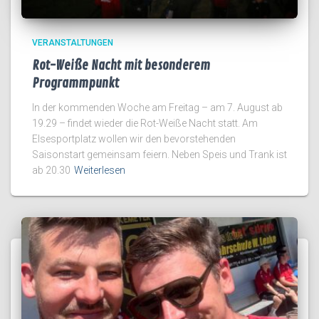
VERANSTALTUNGEN
Rot-Weiße Nacht mit besonderem
Programmpunkt
In der kommenden Woche am Freitag – am 7. August ab
19.29 – findet wieder die Rot-Weiße Nacht statt. Am
Elsesportplatz wollen wir den bevorstehenden
Saisonstart gemeinsam feiern. Neben Speis und Trank ist
ab 20.30
Weiterlesen