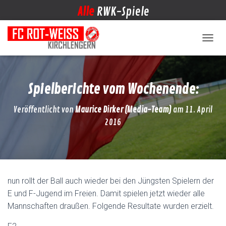
Alle
RWK-Spiele
NAVIG
Spielberichte vom Wochenende:
Veröffentlicht von
Maurice Dirker (Media-Team)
am
11. April
2016
nun rollt der Ball auch wieder bei den Jüngsten Spielern der
E und F-Jugend im Freien. Damit spielen jetzt wieder alle
Mannschaften draußen. Folgende Resultate wurden erzielt.