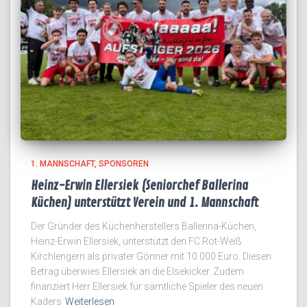
1. MANNSCHAFT
SPONSOREN
Heinz-Erwin Ellersiek (Seniorchef Ballerina
Küchen) unterstützt Verein und 1. Mannschaft
Der Gründer des Küchenherstellers Ballerina-Küchen,
Heinz-Erwin Ellersiek, unterstützt den FC Rot-Weiß
Kirchlengern als privater Gönner mit 10.000 Euro. Diesen
Betrag überwies Ellersiek an die Elsekicker. Zudem
finanziert Herr Ellersiek für sämtliche Spieler des neuen
Kaders
Weiterlesen