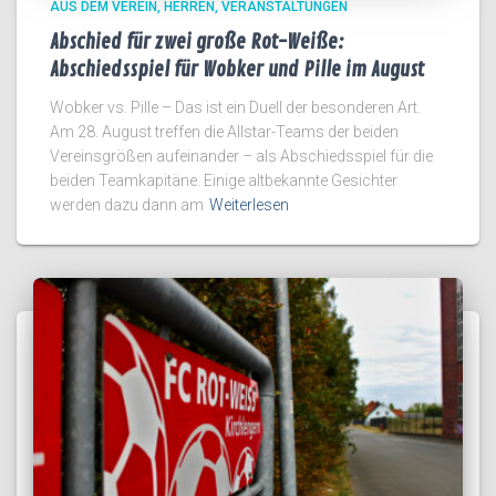
AUS DEM VEREIN
HERREN
VERANSTALTUNGEN
Abschied für zwei große Rot-Weiße:
Abschiedsspiel für Wobker und Pille im August
Wobker vs. Pille – Das ist ein Duell der besonderen Art.
Am 28. August treffen die Allstar-Teams der beiden
Vereinsgrößen aufeinander – als Abschiedsspiel für die
beiden Teamkapitäne. Einige altbekannte Gesichter
werden dazu dann am
Weiterlesen