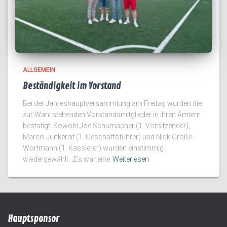
ALLGEMEIN
Beständigkeit im Vorstand
Bei der Jahreshauptversammlung am Freitag wurden die
zur Wahl stehenden Vorstandsmitglieder in ihren Ämtern
bestätigt. Sowohl Joe Schumacher (1. Vorsitzender),
Marcel Junkereit (1. Geschäftsführer) und Nick Große-
Wortmann (1. Kassierer) wurden einstimmig
wiedergewählt. „Es war eine
Weiterlesen
Hauptsponsor