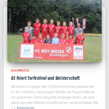
NACHWUCHS
D2 feiert Torfestival und Meisterschaft
Mit einem 6:2 gegen den TuS Bruchmühlen gewann die
A1 ihr vorletztes Saisonspiel. Bereits zur Pause hatte es
3:0 gestanden. Ohne Sieg blieb hingegen die B1, die sich
damit aus dem Meisterschaftsrennen verabschiedete. Mit
1:2
Weiterlesen