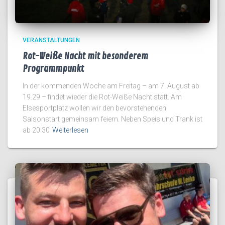
VERANSTALTUNGEN
Rot-Weiße Nacht mit besonderem
Programmpunkt
In der kommenden Woche am Freitag – am 7. August ab
19.29 – findet wieder die Rot-Weiße Nacht statt. Am
Elsesportplatz wollen wir den bevorstehenden
Saisonstart gemeinsam feiern. Neben Speis und Trank ist
ab 20.30
Weiterlesen