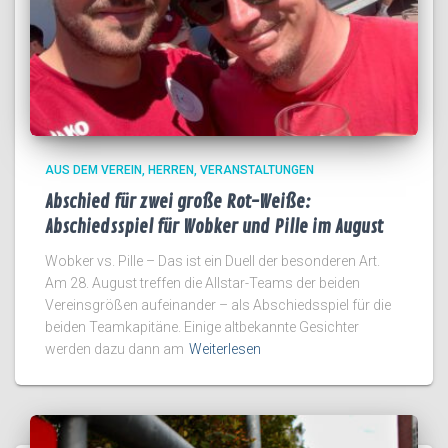
AUS DEM VEREIN
HERREN
VERANSTALTUNGEN
Abschied für zwei große Rot-Weiße:
Abschiedsspiel für Wobker und Pille im August
Wobker vs. Pille – Das ist ein Duell der besonderen Art.
Am 28. August treffen die Allstar-Teams der beiden
Vereinsgrößen aufeinander – als Abschiedsspiel für die
beiden Teamkapitäne. Einige altbekannte Gesichter
werden dazu dann am
Weiterlesen