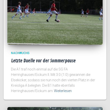
NACHWUCHS
Letzte Duelle vor der Sommerpause
Die A1 traf noch einmal auf die SG FA
Herringhausen/Eickum II. Mit 3:0 (1:0) gewannen die
Elsekicker, sodass sie nun noch den vierten Platz in der
Kreisliga A belegten. Die B1 hatte ebenfalls
Herringhausen/Eickum am
Weiterlesen