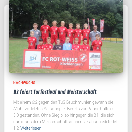
NACHWUCHS
D2 feiert Torfestival und Meisterschaft
Mit einem 6:2 gegen den TuS Bruchmühlen gewann die
A1 ihr vorletztes Saisonspiel. Bereits zur Pause hatte es
3:0 gestanden. Ohne Sieg blieb hingegen die B1, die sich
damit aus dem Meisterschaftsrennen verabschiedete. Mit
1:2
Weiterlesen