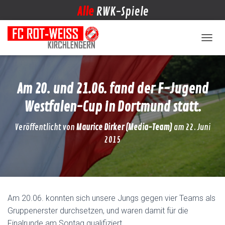
Alle
RWK-Spiele
NAVIG
Am 20. und 21.06. fand der F-Jugend
Westfalen-Cup in Dortmund statt.
Veröffentlicht von
Maurice Dirker (Media-Team)
am
22. Juni
2015
Am 20.06. konnten sich unsere Jungs gegen vier Teams als
Gruppenerster durchsetzen, und waren damit für die
Finalrunde am Sontag qualifiziert.