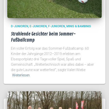
D-JUNIOREN
E-JUNIOREN
F-JUNIOREN
MINIS & BAMBINIS
Strahlende Gesichter beim Sommer-
Fußballcamp
Ein voller Erfolg war das Sommer-Fußballcamp. 60
Kinder der Jahrgänge 2012–2019 erlebten am
Elsesportplatz drei Tage voller Spiel, Spaß und
Gemeinschaft. „Wettertechnisch war alles dabei – aber
die gute Laune war wetterfest“, sagte Valeri Wiebe
Weiterlesen