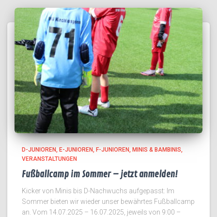
D-JUNIOREN
E-JUNIOREN
F-JUNIOREN
MINIS & BAMBINIS
VERANSTALTUNGEN
Fußballcamp im Sommer – jetzt anmelden!
Kicker von Minis bis D-Nachwuchs aufgepasst: Im
Sommer bieten wir wieder unser bewährtes Fußballcamp
an. Vom 14.07.2025 – 16.07.2025, jeweils von 9:00 –