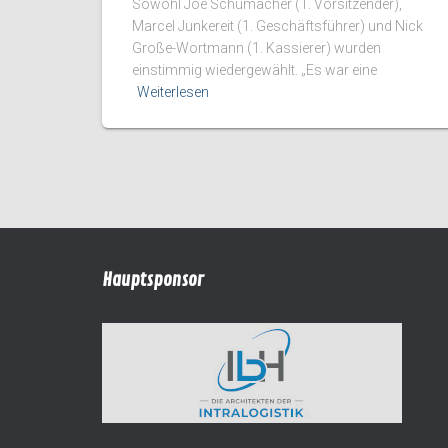
Sowohl Joe Schumacher (1. Vorsitzender),
Marcel Junkereit (1. Geschäftsführer) und Nick
Große-Wortmann (1. Kassierer) wurden
einstimmig wiedergewählt. „Es war eine
Weiterlesen
Hauptsponsor