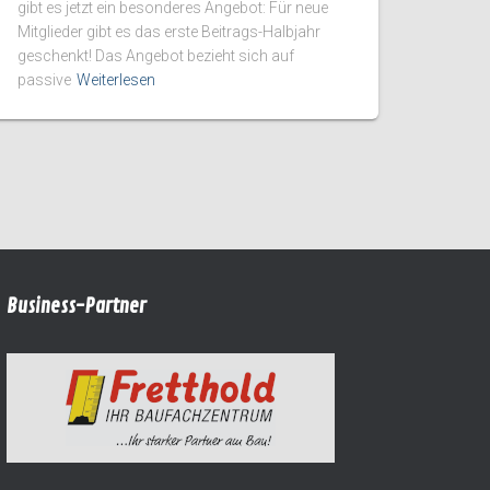
gibt es jetzt ein besonderes Angebot: Für neue
Mitglieder gibt es das erste Beitrags-Halbjahr
geschenkt! Das Angebot bezieht sich auf
passive
Weiterlesen
Business-Partner