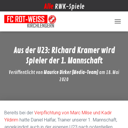
Alle
RWK-Spiele
NAVIG
Aus der U23: Richard Kramer wird
Spieler der 1. Mannschaft
Veröffentlicht von
Maurice Dirker (Media-Team)
am
18. Mai
2020
Bereits bei der
Verpflichtung von Marc Milse und Kadir
Yildirim
hatte Daniel Halfar, Trainer unserer 1. Mannschaft,
angekündigt auch in der eigenen U23 nach potentiellen