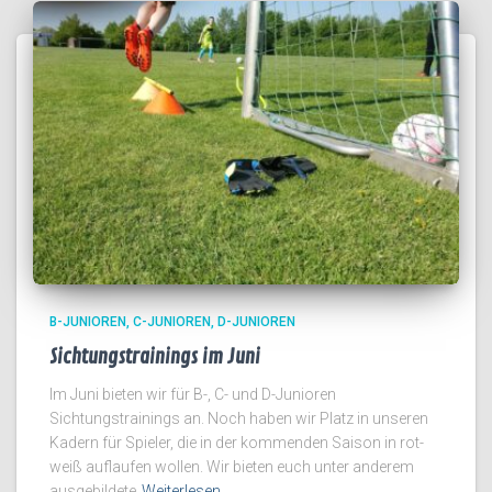
B-JUNIOREN
C-JUNIOREN
D-JUNIOREN
Sichtungstrainings im Juni
Im Juni bieten wir für B-, C- und D-Junioren
Sichtungstrainings an. Noch haben wir Platz in unseren
Kadern für Spieler, die in der kommenden Saison in rot-
weiß auflaufen wollen. Wir bieten euch unter anderem
ausgebildete
Weiterlesen