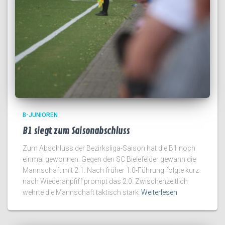
B-JUNIOREN
B1 siegt zum Saisonabschluss
Zum Abschluss der Bezirksliga-Saison hat die B1 noch
einmal gewonnen. Gegen den SC Bielefelder gewann die
Mannschaft mit 2:1. Nach früher 1:0-Führung folgte kurz
nach Wiederanpfiff prompt das 2:0. Zwischenzeitlich
wehrte die Mannschaft taktisch stark
Weiterlesen