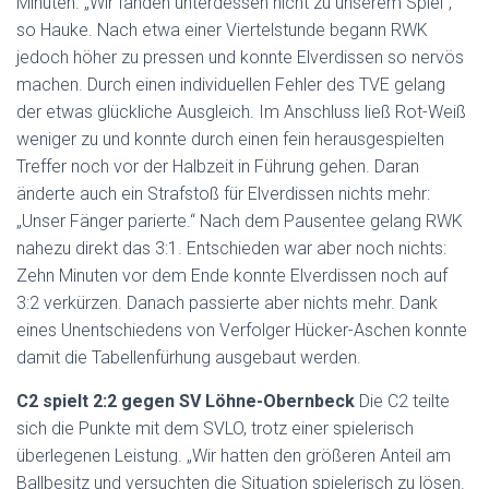
Minuten. „Wir fanden unterdessen nicht zu unserem Spiel“,
so Hauke. Nach etwa einer Viertelstunde begann RWK
jedoch höher zu pressen und konnte Elverdissen so nervös
machen. Durch einen individuellen Fehler des TVE gelang
der etwas glückliche Ausgleich. Im Anschluss ließ Rot-Weiß
weniger zu und konnte durch einen fein herausgespielten
Treffer noch vor der Halbzeit in Führung gehen. Daran
änderte auch ein Strafstoß für Elverdissen nichts mehr:
„Unser Fänger parierte.“ Nach dem Pausentee gelang RWK
nahezu direkt das 3:1. Entschieden war aber noch nichts:
Zehn Minuten vor dem Ende konnte Elverdissen noch auf
3:2 verkürzen. Danach passierte aber nichts mehr. Dank
eines Unentschiedens von Verfolger Hücker-Aschen konnte
damit die Tabellenfürhung ausgebaut werden.
C2 spielt 2:2 gegen SV Löhne-Obernbeck
Die C2 teilte
sich die Punkte mit dem SVLO, trotz einer spielerisch
überlegenen Leistung. „Wir hatten den größeren Anteil am
Ballbesitz und versuchten die Situation spielerisch zu lösen.