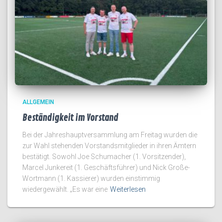
ALLGEMEIN
Beständigkeit im Vorstand
Bei der Jahreshauptversammlung am Freitag wurden die
zur Wahl stehenden Vorstandsmitglieder in ihren Ämtern
bestätigt. Sowohl Joe Schumacher (1. Vorsitzender),
Marcel Junkereit (1. Geschäftsführer) und Nick Große-
Wortmann (1. Kassierer) wurden einstimmig
wiedergewählt. „Es war eine
Weiterlesen