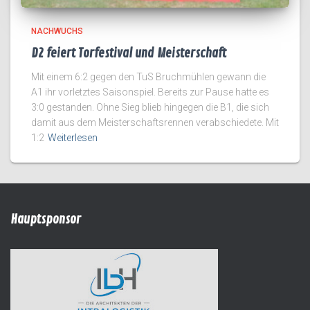
NACHWUCHS
D2 feiert Torfestival und Meisterschaft
Mit einem 6:2 gegen den TuS Bruchmühlen gewann die
A1 ihr vorletztes Saisonspiel. Bereits zur Pause hatte es
3:0 gestanden. Ohne Sieg blieb hingegen die B1, die sich
damit aus dem Meisterschaftsrennen verabschiedete. Mit
1:2
Weiterlesen
Hauptsponsor