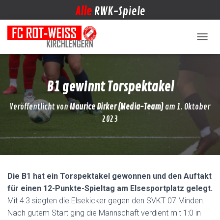
Alle
RWK-Spiele
NAVIG
B1 gewinnt Torspektakel
Veröffentlicht von
Maurice Dirker (Media-Team)
am
1. Oktober
2023
Die B1 hat ein Torspektakel gewonnen und den Auftakt
für einen 12-Punkte-Spieltag am Elsesportplatz gelegt.
Mit 4:3 siegten die Elsekicker gegen den SVKT 07 Minden.
Nach gutem Start ging die Mannschaft verdient mit 1:0 in