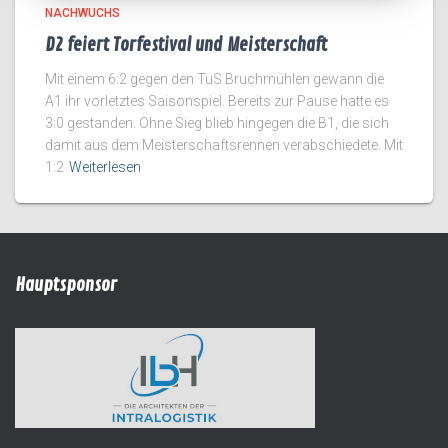
NACHWUCHS
D2 feiert Torfestival und Meisterschaft
Mit einem 6:2 gegen den TuS Bruchmühlen gewann die
A1 ihr vorletztes Saisonspiel. Bereits zur Pause hatte es
3:0 gestanden. Ohne Sieg blieb hingegen die B1, die sich
damit aus dem Meisterschaftsrennen verabschiedete. Mit
1:2
Weiterlesen
Hauptsponsor