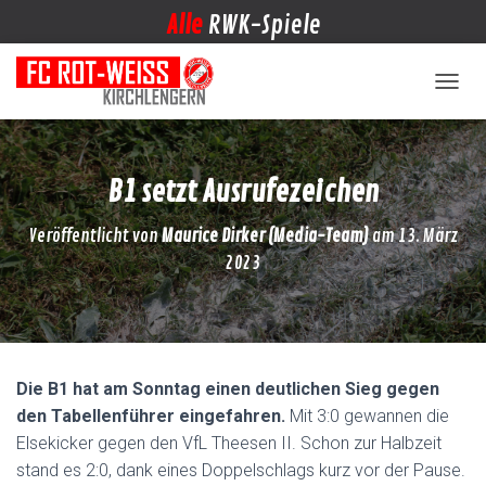
Alle
RWK-Spiele
NAVIG
B1 setzt Ausrufezeichen
Veröffentlicht von
Maurice Dirker (Media-Team)
am
13. März
2023
Die B1 hat am Sonntag einen deutlichen Sieg gegen
den Tabellenführer eingefahren.
Mit 3:0 gewannen die
Elsekicker gegen den VfL Theesen II. Schon zur Halbzeit
stand es 2:0, dank eines Doppelschlags kurz vor der Pause.