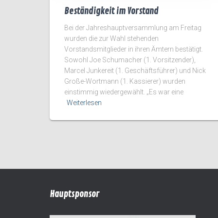
Beständigkeit im Vorstand
Bei der Jahreshauptversammlung am Freitag
wurden die zur Wahl stehenden
Vorstandsmitglieder in ihren Ämtern bestätigt.
Sowohl Joe Schumacher (1. Vorsitzender),
Marcel Junkereit (1. Geschäftsführer) und Nick
Große-Wortmann (1. Kassierer) wurden
einstimmig wiedergewählt. „Es war eine
Weiterlesen
Hauptsponsor