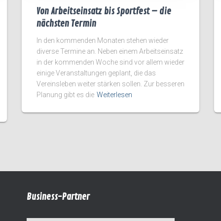
Von Arbeitseinsatz bis Sportfest – die
nächsten Termin
In den kommenden Monaten stehen wieder
diverse Termine an. Neben einem Arbeitseinsatz
in der kommenden Woche sind vor allem wieder
einige Veranstaltungen geplant, die das
Vereinsleben weiter stärken sollen. Zur besseren
Planung gibt es die
Weiterlesen
Business-Partner