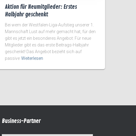
Aktion für Neumitglieder: Erstes
Halbjahr geschenkt
Bei wem der Westfalen-Liga-Aufstieg unserer 1.
Mannschaft Lust auf mehr gemacht hat, für den
gibt es jetzt ein besonderes Angebot: Für neue
Mitglieder gibt es das erste Beitrags-Halbjahr
geschenkt! Das Angebot bezieht sich auf
passive
Weiterlesen
Business-Partner