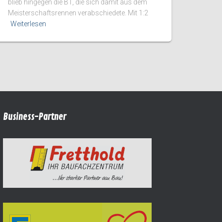
blieb hingegen die B1, die sich damit aus dem
Meisterschaftsrennen verabschiedete. Mit 1:2
Weiterlesen
Business-Partner