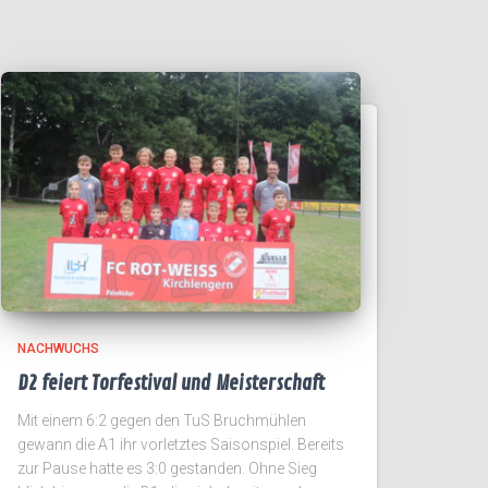
NACHWUCHS
D2 feiert Torfestival und Meisterschaft
Mit einem 6:2 gegen den TuS Bruchmühlen
gewann die A1 ihr vorletztes Saisonspiel. Bereits
zur Pause hatte es 3:0 gestanden. Ohne Sieg