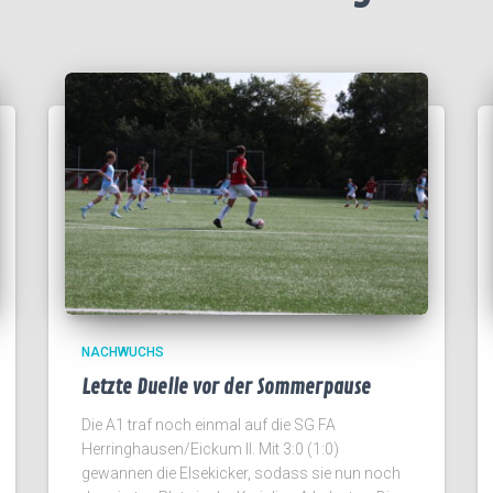
NACHWUCHS
Letzte Duelle vor der Sommerpause
Die A1 traf noch einmal auf die SG FA
Herringhausen/Eickum II. Mit 3:0 (1:0)
gewannen die Elsekicker, sodass sie nun noch