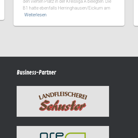
den vierten Platz in der Kreisliga A belegten. Die
B1 hatte ebenfalls Herringhausen/Eickum am
Weiterlesen
Business-Partner