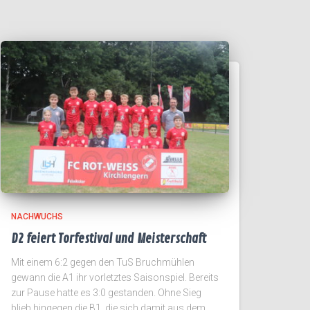
NACHWUCHS
D2 feiert Torfestival und Meisterschaft
Mit einem 6:2 gegen den TuS Bruchmühlen
gewann die A1 ihr vorletztes Saisonspiel. Bereits
zur Pause hatte es 3:0 gestanden. Ohne Sieg
blieb hingegen die B1, die sich damit aus dem