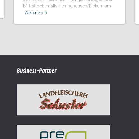
B1 hatte ebenfalls Herringhausen/Eickum am
Weiterlesen
Business-Partner