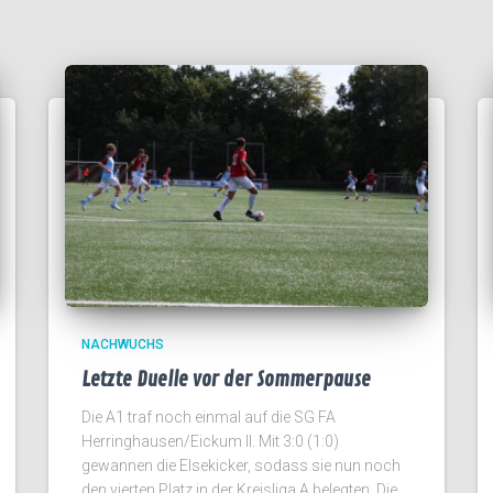
NACHWUCHS
Letzte Duelle vor der Sommerpause
Die A1 traf noch einmal auf die SG FA
Herringhausen/Eickum II. Mit 3:0 (1:0)
gewannen die Elsekicker, sodass sie nun noch
den vierten Platz in der Kreisliga A belegten. Die