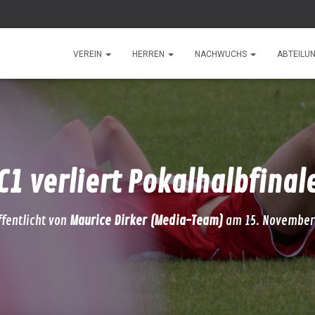
VEREIN
HERREN
NACHWUCHS
ABTEILU
C1 verliert Pokalhalbfinal
ffentlicht von
Maurice Dirker (Media-Team)
am
15. November