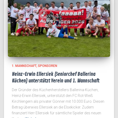
1. MANNSCHAFT
SPONSOREN
Heinz-Erwin Ellersiek (Seniorchef Ballerina
Küchen) unterstützt Verein und 1. Mannschaft
Der Gründer des Küchenherstellers Ballerina-Küchen,
Heinz-Erwin Ellersiek, unterstützt den FC Rot-Weiß
Kirchlengern als privater Gönner mit 10.000 Euro. Diesen
Betrag überwies Ellersiek an die Elsekicker. Zudem
finanziert Herr Ellersiek für sämtliche Spieler des neuen