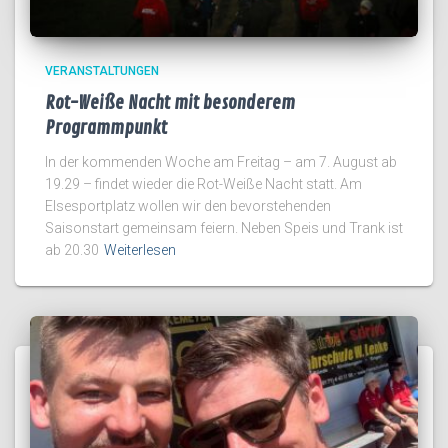
VERANSTALTUNGEN
Rot-Weiße Nacht mit besonderem
Programmpunkt
In der kommenden Woche am Freitag – am 7. August ab
19.29 – findet wieder die Rot-Weiße Nacht statt. Am
Elsesportplatz wollen wir den bevorstehenden
Saisonstart gemeinsam feiern. Neben Speis und Trank ist
ab 20.30
Weiterlesen