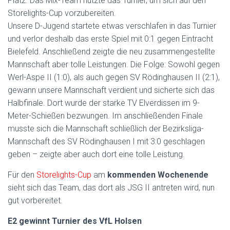
Platz. Das Mix-Team nutzte das Turnier, um sich auf den
Storelights-Cup vorzubereiten.
Unsere D-Jugend startete etwas verschlafen in das Turnier
und verlor deshalb das erste Spiel mit 0:1 gegen Eintracht
Bielefeld. Anschließend zeigte die neu zusammengestellte
Mannschaft aber tolle Leistungen. Die Folge: Sowohl gegen
Werl-Aspe II (1:0), als auch gegen SV Rödinghausen II (2:1),
gewann unsere Mannschaft verdient und sicherte sich das
Halbfinale. Dort wurde der starke TV Elverdissen im 9-
Meter-Schießen bezwungen. Im anschließenden Finale
musste sich die Mannschaft schließlich der Bezirksliga-
Mannschaft des SV Rödinghausen I mit 3:0 geschlagen
geben – zeigte aber auch dort eine tolle Leistung.
Für den
Storelights-Cup
am
kommenden Wochenende
sieht sich das Team, das dort als JSG II antreten wird, nun
gut vorbereitet.
E2 gewinnt Turnier des VfL Holsen