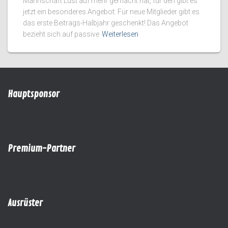
Mannschaft Lust auf mehr gemacht hat, für den gibt es
jetzt ein besonderes Angebot: Für neue Mitglieder gibt es
das erste Beitrags-Halbjahr geschenkt! Das Angebot
bezieht sich auf passive
Weiterlesen
Hauptsponsor
Premium-Partner
Ausrüster