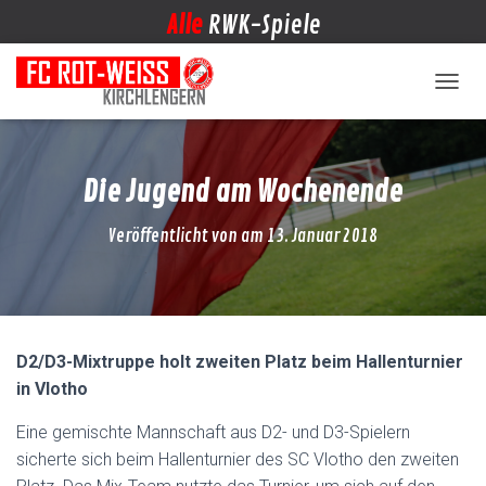
Alle
RWK-Spiele
NAVIG
Die Jugend am Wochenende
Veröffentlicht von
am
13. Januar 2018
D2/D3-Mixtruppe holt zweiten Platz beim Hallenturnier
in Vlotho
Eine gemischte Mannschaft aus D2- und D3-Spielern
sicherte sich beim Hallenturnier des SC Vlotho den zweiten