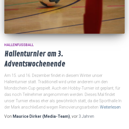
HALLENFUSSBALL
Hallenturnier am 3.
Adventswochenende
Am 15. und 16. Dezember findet in diesem Winter unser
Hallenturnier statt. Traditionell wird unter anderem um den
Mondschein-Cup gespielt. Auch ein Hobby-Turnier ist geplant, für
das noch Teilnehmer angenommen werden. Dieses Mal findet
unser Turnier etwas eher als gewöhnlich statt, da die Sporthalle In
der Mark anschließend wegen Renovierungsarbeiten
Weiterlesen
Von
Maurice Dirker (Media-Team)
, vor
3 Jahren