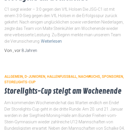
C1 siegt wieder – 3:0 gegen den VfL Holsen Die JSG-C1 ist mit
einem 3:0-Sieg gegen den VfL Holsen in die Erfolgsspur zurück
gekehrt. Nach einigen unglücklichen sowie verdienten Niederlagen,
zeigte das Team von Malte Steinkühler am Wochenende wieder
eine verbesserte Leistung. Zu Beginn merkte man unserem Team
die Verunsicherung
Weiterlesen
Von
, vor
8 Jahren
ALLGEMEIN
D-JUNIOREN
HALLENFUSSBALL
NACHWUCHS
SPONSOREN
STORELIGHTS-CUP
Storelights-Cup steigt am Wochenende
Am kommenden Wochenende hat das Warten endlich ein Ende!
Der Storelights-Cup geht in die dritte Runde. Am 20. und 21. Januar
werden in der Siegfried-Moning-Halle am Bünder Freiherr-vom-
Stein-Gymnasium wieder zahlreiche U12-Mannschaften von
Bundesligisten erwartet. Neben den Mannschaften von Schalke 04,