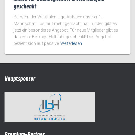
geschenkt
Bei wem der Westfalen-Liga-Aufstieg unserer 1.
Mannschaft Lust auf mehr gemacht hat, für den gibt es
jetzt ein besonderes Angebot: Für neue Mitglieder gibt es
das erste Beitrags-Halbjahr geschenkt! Das Angebot
bezieht sich auf passive
Weiterlesen
Hauptsponsor
Premium-Partner