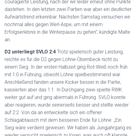
couragierte Leistung, nach der wir leider erneut ohne Punkte
dastehen. In den letzten zwei Partien war aber ein deutlicher
Aufwärtstrend erkennbar. Nächsten Samstag versuchen wir
nochmal alles gegen Werl-Aspe, um mit einem
Erfolgserlebnis in die Winterpause zu gehen“, kündigte Malte
an.
D2 unterliegt SVLO 2:4
Trotz spielerisch guter Leistung,
reichte es für die D2 gegen Löhne-Obernbeck nicht zu
einem Sieg. In der ersten Halbzeit ging Rot-Weiß noch früh
mit 1:0 in Führung, obwohl Löhne spielbestimmend war.
Anschließend fanden unsere Kicker besser in die Partie,
kassierten aber das 1:1. In Durchgang zwei spielte RWK
weiter gut auf und ging abermals in Führung. SVLO konnte
aber reagieren, wurde seinerseits besser und stellte wieder
auf 2:2. Von da an entwickelte sich ein offener
Schlagabtausch mit dem besseren Ende für Löhne. „Ein
Sieg wäre verdient gewesen. Wir haben als Jungjahrgang es
wieder versucht spielerisch zu lösen, was auch oft klappte.