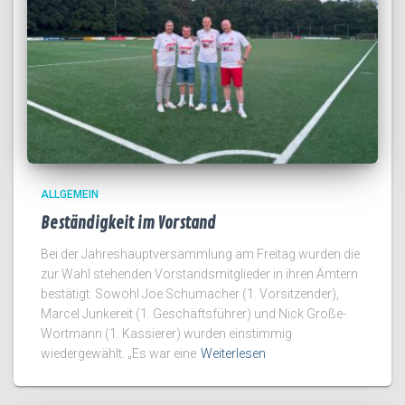
ALLGEMEIN
Beständigkeit im Vorstand
Bei der Jahreshauptversammlung am Freitag wurden die
zur Wahl stehenden Vorstandsmitglieder in ihren Ämtern
bestätigt. Sowohl Joe Schumacher (1. Vorsitzender),
Marcel Junkereit (1. Geschäftsführer) und Nick Große-
Wortmann (1. Kassierer) wurden einstimmig
wiedergewählt. „Es war eine
Weiterlesen