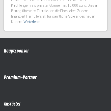
Heinz-Erwin Ellersiek, unterstützt den FC Rot-Weiß
Kirchlengern als privater Gönner mit 10.000 Euro. Diesen
Betrag überwies Ellersiek an die Elsekicker. Zudem
finanziert Herr Ellersiek für sämtliche Spieler des neuen
Kaders
Weiterlesen
Hauptsponsor
Premium-Partner
Ausrüster