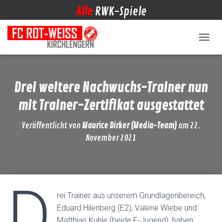
Alle
RWK-Spiele
NAVIG
Drei weitere Nachwuchs-Trainer nun
mit Trainer-Zertifikat ausgestattet
Veröffentlicht von
Maurice Dirker (Media-Team)
am
22.
November 2021
D
rei Trainer aus unserem Grundlagenbereich,
Eduard Hilenberg (E2), Valerie Wiebe und
Matthias Kuhle (beide F-Jugend), haben