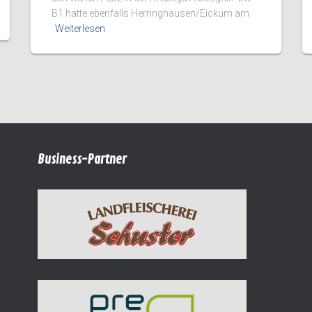
B1 hatte ebenfalls Herringhausen/Eickum am
Weiterlesen
Business-Partner