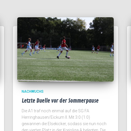
NACHWUCHS
Letzte Duelle vor der Sommerpause
Die A1 traf noch einmal auf die SG FA
Herringhausen/Eickum II. Mit 3:0 (1:0)
gewannen die Elsekicker, sodass sie nun noch
den vierten Platz in der Kreisliga A belegten. Die