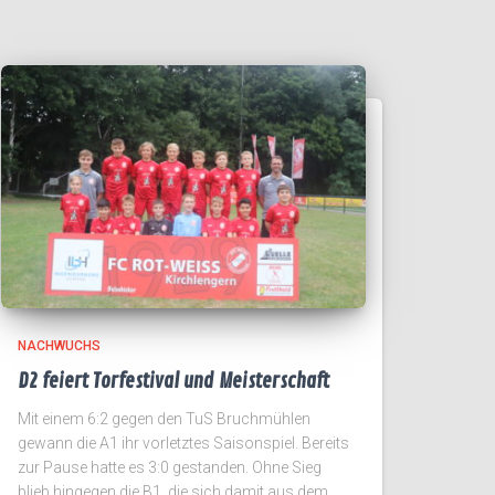
NACHWUCHS
D2 feiert Torfestival und Meisterschaft
Mit einem 6:2 gegen den TuS Bruchmühlen
gewann die A1 ihr vorletztes Saisonspiel. Bereits
zur Pause hatte es 3:0 gestanden. Ohne Sieg
blieb hingegen die B1, die sich damit aus dem