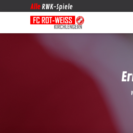
Alle
RWK-Spiele
Er
V