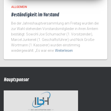
ALLGEMEIN
Beständigkeit im Vorstand
Bei der Jahreshauptversammlung am Freitag wurden die
zur Wahl stehenden Vorstandsmitglieder in ihren Ämtern
bestätigt. Sowohl Joe Schumacher (1. Vorsitzender),
Marcel Junkereit (1. Geschäftsführer) und Nick Große-
Wortmann (1. Kassierer) wurden einstimmig
wiedergewählt. „Es war eine
Weiterlesen
Hauptsponsor