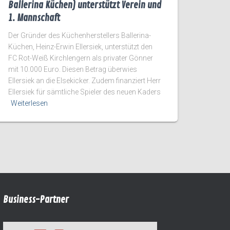
Ballerina Küchen) unterstützt Verein und
1. Mannschaft
Der Gründer des Küchenherstellers Ballerina-
Küchen, Heinz-Erwin Ellersiek, unterstützt den
FC Rot-Weiß Kirchlengern als privater Gönner
mit 10.000 Euro. Diesen Betrag überwies
Ellersiek an die Elsekicker. Zudem finanziert Herr
Ellersiek für sämtliche Spieler des neuen Kaders
Weiterlesen
Business-Partner