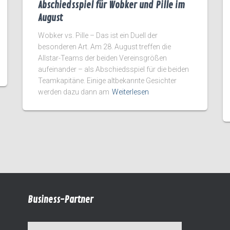
Abschiedsspiel für Wobker und Pille im
August
Wobker vs. Pille – Das ist ein Duell der
besonderen Art. Am 28. August treffen die
Allstar-Teams der beiden Vereinsgrößen
aufeinander – als Abschiedsspiel für die beiden
Teamkapitäne. Einige altbekannte Gesichter
werden dazu dann am
Weiterlesen
Business-Partner