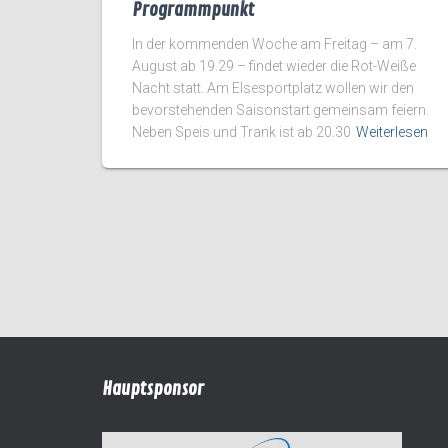
Programmpunkt
In der kommenden Woche am Freitag – am 7.
August ab 19.29 – findet wieder die Rot-Weiße
Nacht statt. Am Elsesportplatz wollen wir den
bevorstehenden Saisonstart gemeinsam feiern.
Neben Speis und Trank ist ab 20.30
Weiterlesen
Hauptsponsor