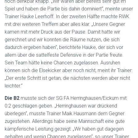
noch denkbar knapp. „Wir waren aber bereits sehr gut im
Spiel und haben die Partie bis dahin dominiert“, meinte unser
Trainer Hauke Leerhoff. In der zweiten Hälfte machte RWK
mit drei weiteren Treffern aber alles klar. „Unsere Gegner
kamen mit mehr Druck aus der Pause. Damit hatte wir
gerechnet und wir konnten die Räume nutzen, die sich
dadurch ergeben haben“, berichtete Hauke, der sich vor
allem über die sattelfeste Defensive in der Partie freute.
Sein Team hätte keine Chancen zugelassen. Ausruhen
können sich die Elsekicker aber noch nicht, meint ihr Trainer:
„Der erste Schritt ist getan, die nächsten werden aber nicht
leichter.“
Die B2
musste sich der SG FA Herringhausen/Eickum mit
0:2 geschlagen geben. „Herringhausen war drückend
überlegen“, musste Trainer Maik Hausmann dem Gegner
zugestehen. Allerdings habe seine Mannschaft eine gute
kämpferische Leistung gezeigt: „Wir haben gut dagegen
gehalten und wenig Chancen zugelassen“, so unser Trainer.