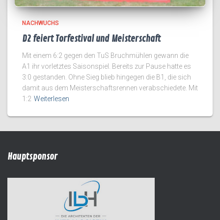
NACHWUCHS
D2 feiert Torfestival und Meisterschaft
Mit einem 6:2 gegen den TuS Bruchmühlen gewann die
A1 ihr vorletztes Saisonspiel. Bereits zur Pause hatte es
3:0 gestanden. Ohne Sieg blieb hingegen die B1, die sich
damit aus dem Meisterschaftsrennen verabschiedete. Mit
1:2
Weiterlesen
Hauptsponsor