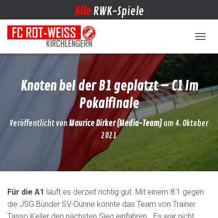
Alle
RWK-Spiele
NAVIG
Knoten bei der B1 geplatzt – C1 im
Pokalfinale
Veröffentlicht von
Maurice Dirker (Media-Team)
am
4. Oktober
2021
Für die A1
läuft es derzeit richtig gut. Mit einem 8:1 gegen
die JSG Bünder SV-Dünne konnte das Team von Trainer
Tasso Keller den nächsten Sieg einfahren. „Es war nicht