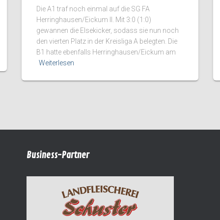
Die A1 traf noch einmal auf die SG FA
Herringhausen/Eickum II. Mit 3:0 (1:0)
gewannen die Elsekicker, sodass sie nun noch
den vierten Platz in der Kreisliga A belegten. Die
B1 hatte ebenfalls Herringhausen/Eickum am
Weiterlesen
Business-Partner