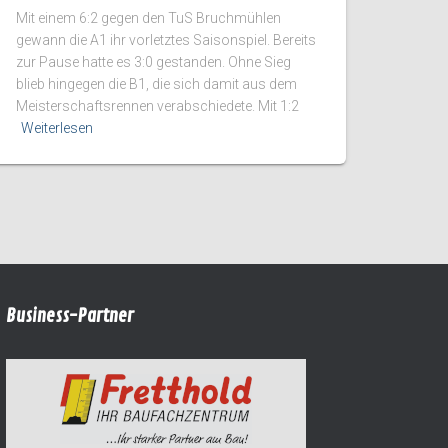
Mit einem 6:2 gegen den TuS Bruchmühlen
gewann die A1 ihr vorletztes Saisonspiel. Bereits
zur Pause hatte es 3:0 gestanden. Ohne Sieg
blieb hingegen die B1, die sich damit aus dem
Meisterschaftsrennen verabschiedete. Mit 1:2
Weiterlesen
Business-Partner