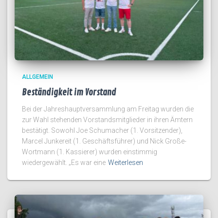
ALLGEMEIN
Beständigkeit im Vorstand
Bei der Jahreshauptversammlung am Freitag wurden die
zur Wahl stehenden Vorstandsmitglieder in ihren Ämtern
bestätigt. Sowohl Joe Schumacher (1. Vorsitzender),
Marcel Junkereit (1. Geschäftsführer) und Nick Große-
Wortmann (1. Kassierer) wurden einstimmig
wiedergewählt. „Es war eine
Weiterlesen