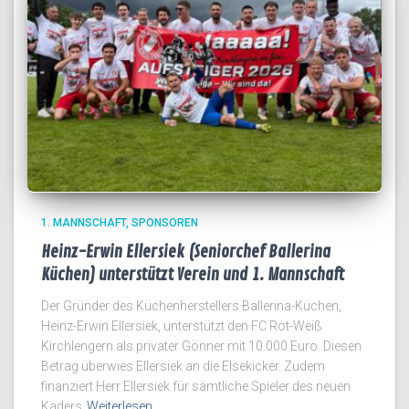
1. MANNSCHAFT
SPONSOREN
Heinz-Erwin Ellersiek (Seniorchef Ballerina
Küchen) unterstützt Verein und 1. Mannschaft
Der Gründer des Küchenherstellers Ballerina-Küchen,
Heinz-Erwin Ellersiek, unterstützt den FC Rot-Weiß
Kirchlengern als privater Gönner mit 10.000 Euro. Diesen
Betrag überwies Ellersiek an die Elsekicker. Zudem
finanziert Herr Ellersiek für sämtliche Spieler des neuen
Kaders
Weiterlesen