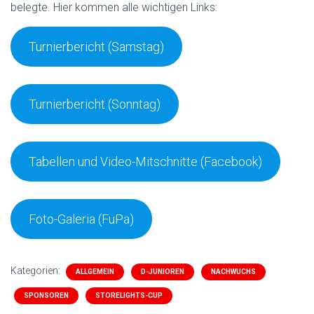
belegte. Hier kommen alle wichtigen Links:
Turnierbericht (Samstag)
Turnierbericht (Sonntag)
Tabellen und Video-Mitschnitte (Facebook)
Foto-Galeria (FuPa)
Kategorien:
ALLGEMEIN
D-JUNIOREN
NACHWUCHS
SPONSOREN
STORELIGHTS-CUP