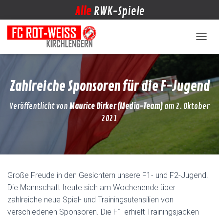
Alle
RWK-Spiele
NAVIG
Zahlreiche Sponsoren für die F-Jugend
Veröffentlicht von
Maurice Dirker (Media-Team)
am
2. Oktober
2021
Große Freude in den Gesichtern unsere F1- und F2-Jugend.
Die Mannschaft freute sich am Wochenende über
zahlreiche neue Spiel- und Trainingsutensilien von
verschiedenen Sponsoren. Die F1 erhielt Trainingsjacken