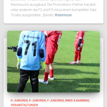
Nachwuchs ausgebaut. Der Promotion+-Partner hat jetzt
unter anderem die F2 und F3 mit je einem kompletten Satz
Triokts ausgestattet. „Bereits
Weiterlesen
D-JUNIOREN
E-JUNIOREN
F-JUNIOREN
MINIS & BAMBINIS
VERANSTALTUNGEN