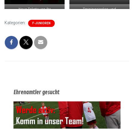
Neue Trikots von Ihr
Trainingsjacken und
Brötchenbursche
Regenjacken von der Stiftung
Gauselmann und dem Auto-
Kategorien:
F-JUNIOREN
Center Löhne
Ehrenamtler gesucht