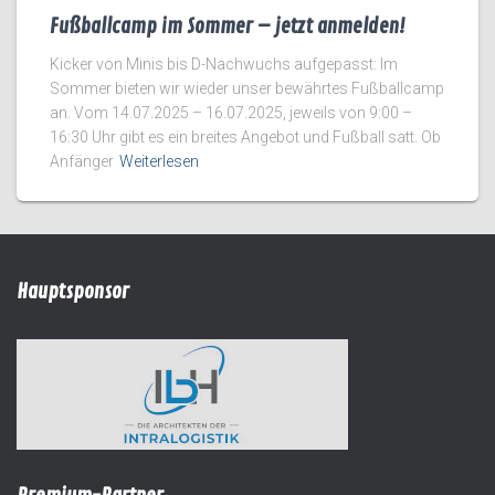
Fußballcamp im Sommer – jetzt anmelden!
Kicker von Minis bis D-Nachwuchs aufgepasst: Im
Sommer bieten wir wieder unser bewährtes Fußballcamp
an. Vom 14.07.2025 – 16.07.2025, jeweils von 9:00 –
16:30 Uhr gibt es ein breites Angebot und Fußball satt. Ob
Anfänger
Weiterlesen
Hauptsponsor