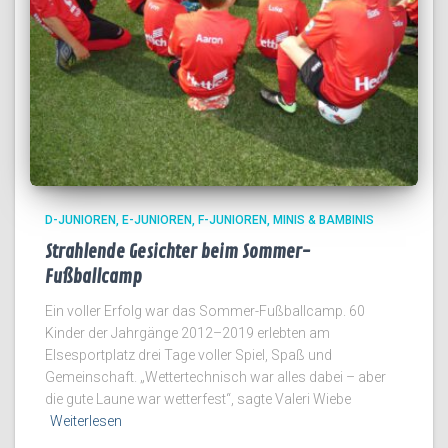
D-JUNIOREN
E-JUNIOREN
F-JUNIOREN
MINIS & BAMBINIS
Strahlende Gesichter beim Sommer-
Fußballcamp
Ein voller Erfolg war das Sommer-Fußballcamp. 60
Kinder der Jahrgänge 2012–2019 erlebten am
Elsesportplatz drei Tage voller Spiel, Spaß und
Gemeinschaft. „Wettertechnisch war alles dabei – aber
die gute Laune war wetterfest“, sagte Valeri Wiebe
Weiterlesen