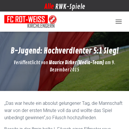
Alle
RWK-Spiele
NAVIG
B-Jugend: Hochverdienter 5:1 Sieg!
Veröffentlicht von
Maurice Dirker (Media-Team)
am
9.
Dezember 2015
„Das war heute ein absolut gelungener Tag, die Mannschaft
war von der ersten Minute voll da und wollte das Spiel
unbedingt gewinnen“,so Filusch hochzufrieden.