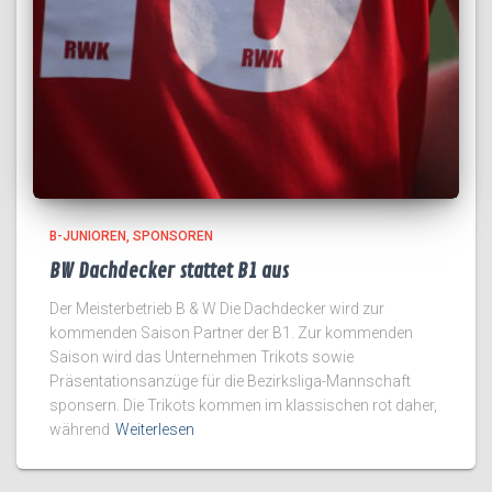
B-JUNIOREN
SPONSOREN
BW Dachdecker stattet B1 aus
Der Meisterbetrieb B & W Die Dachdecker wird zur
kommenden Saison Partner der B1. Zur kommenden
Saison wird das Unternehmen Trikots sowie
Präsentationsanzüge für die Bezirksliga-Mannschaft
sponsern. Die Trikots kommen im klassischen rot daher,
während
Weiterlesen