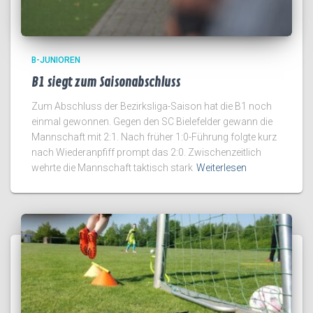
B-JUNIOREN
B1 siegt zum Saisonabschluss
Zum Abschluss der Bezirksliga-Saison hat die B1 noch
einmal gewonnen. Gegen den SC Bielefelder gewann die
Mannschaft mit 2:1. Nach früher 1:0-Führung folgte kurz
nach Wiederanpfiff prompt das 2:0. Zwischenzeitlich
wehrte die Mannschaft taktisch stark
Weiterlesen