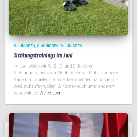
B-JUNIOREN
C-JUNIOREN
D-JUNIOREN
Sichtungstrainings im Juni
Im Juni bieten wir für B-, C- und D-Junioren
Sichtungstrainings an. Noch haben wir Platz in unseren
Kadern für Spieler, die in der kommenden Saison in rot-
weiß auflaufen wollen. Wir bieten euch unter anderem
ausgebildete
Weiterlesen