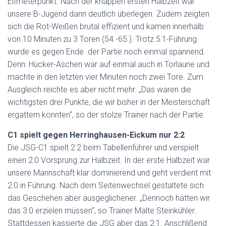
Elfmeterpunkt. Nach der knappen ersten Halbzeit war
unsere B-Jugend dann deutlich überlegen. Zudem zeigten
sich die Rot-Weißen brutal effizient und kamen innerhalb
von 10 Minuten zu 3 Toren (54.-65.). Trotz 5:1-Führung
wurde es gegen Ende der Partie noch einmal spannend.
Denn: Hücker-Aschen war auf einmal auch in Torlaune und
machte in den letzten vier Minuten noch zwei Tore. Zum
Ausgleich reichte es aber nicht mehr. „Das waren die
wichtigsten drei Punkte, die wir bisher in der Meisterschaft
ergattern konnten“, so der stolze Trainer nach der Partie.
C1 spielt gegen Herringhausen-Eickum nur 2:2
Die JSG-C1 spielt 2:2 beim Tabellenführer und verspielt
einen 2:0 Vorsprung zur Halbzeit. In der erste Halbzeit war
unsere Mannschaft klar dominierend und geht verdient mit
2:0 in Führung. Nach dem Seitenwechsel gestaltete sich
das Geschehen aber ausgeglichener. „Dennoch hätten wir
das 3:0 erzielen müssen“, so Trainer Malte Steinkühler.
Stattdessen kassierte die JSG aber das 2:1. Anschlißend