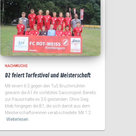
NACHWUCHS
D2 feiert Torfestival und Meisterschaft
Mit einem 6:2 gegen den TuS Bruchmühlen
gewann die A1 ihr vorletztes Saisonspiel. Bereits
zur Pause hatte es 3:0 gestanden. Ohne Sieg
blieb hingegen die B1, die sich damit aus dem
Meisterschaftsrennen verabschiedete. Mit 1:2
Weiterlesen