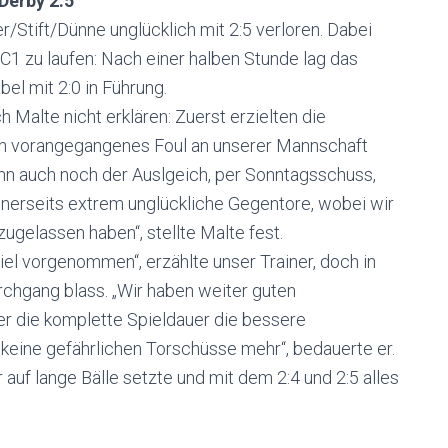
Derby 2:5
/Stift/Dünne unglücklich mit 2:5 verloren. Dabei
 C1 zu laufen: Nach einer halben Stunde lag das
el mit 2:0 in Führung.
h Malte nicht erklären: Zuerst erzielten die
in vorangegangenes Foul an unserer Mannschaft
n auch noch der Auslgeich, per Sonntagsschuss,
einerseits extrem unglückliche Gegentore, wobei wir
zugelassen haben“, stellte Malte fest.
iel vorgenommen“, erzählte unser Trainer, doch in
rchgang blass. „Wir haben weiter guten
er die komplette Spieldauer die bessere
keine gefährlichen Torschüsse mehr“, bedauerte er.
 auf lange Bälle setzte und mit dem 2:4 und 2:5 alles