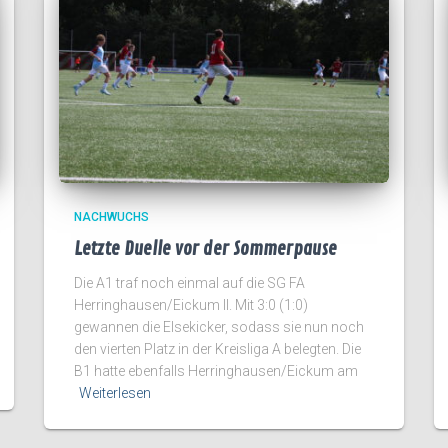
NACHWUCHS
Letzte Duelle vor der Sommerpause
Die A1 traf noch einmal auf die SG FA
Herringhausen/Eickum II. Mit 3:0 (1:0)
gewannen die Elsekicker, sodass sie nun noch
den vierten Platz in der Kreisliga A belegten. Die
B1 hatte ebenfalls Herringhausen/Eickum am
Weiterlesen