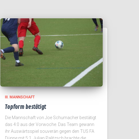
III. MANNSCHAFT
Topform bestätigt
Die Mannschaft von Joe Schumacher bestätigt
das 4:0 aus der Vorwoche. Das Team gewann
ihr Auswärtsspiel souverän gegen den TUS FA
Dünne mit 5:1. Julian Palitzsch brachte die