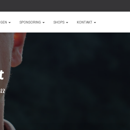
NGEN
SPONSORING
SHOPS
KONTAKT
t
022