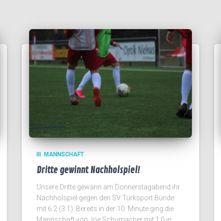
III. MANNSCHAFT
Dritte gewinnt Nachholspiel!
Unsere Dritte gewann am Donnerstagabend ihr
Nachholspiel gegen den SV Türksport Bünde
mit 6:2 (3:1). Bereits in der 10. Minute ging die
Mannschaft von Joe Schumacher mit 1:0 in