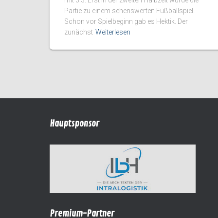
Partie zu einem sehenswerten Fußballspiel.
Schon vor Spielbeginn gab es Hektik. Der
zunächst
Weiterlesen
Hauptsponsor
Premium-Partner