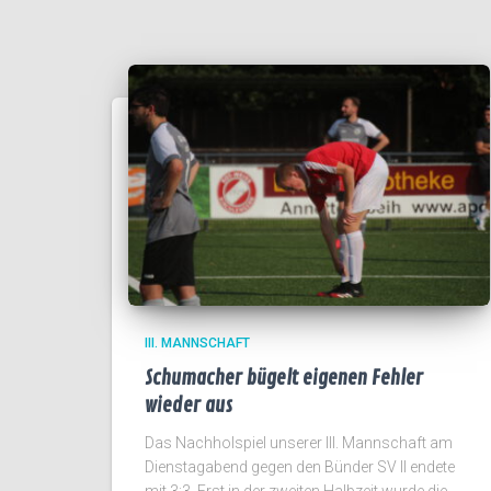
III. MANNSCHAFT
Schumacher bügelt eigenen Fehler
wieder aus
Das Nachholspiel unserer III. Mannschaft am
Dienstagabend gegen den Bünder SV II endete
mit 3:3. Erst in der zweiten Halbzeit wurde die