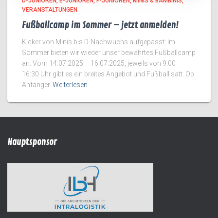
D-JUNIOREN
E-JUNIOREN
F-JUNIOREN
MINIS & BAMBINIS
VERANSTALTUNGEN
Fußballcamp im Sommer – jetzt anmelden!
Kicker von Minis bis D-Nachwuchs aufgepasst: Im
Sommer bieten wir wieder unser bewährtes Fußballcamp
an. Vom 14.07.2025 – 16.07.2025, jeweils von 9:00 –
16:30 Uhr gibt es ein breites Angebot und Fußball satt. Ob
Anfänger
Weiterlesen
Hauptsponsor