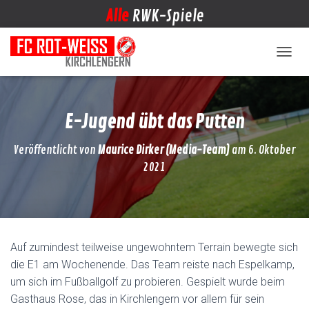
Alle
RWK-Spiele
NAVIG
E-Jugend übt das Putten
Veröffentlicht von
Maurice Dirker (Media-Team)
am
6. Oktober
2021
Auf zumindest teilweise ungewohntem Terrain bewegte sich
die E1 am Wochenende. Das Team reiste nach Espelkamp,
um sich im Fußballgolf zu probieren. Gespielt wurde beim
Gasthaus Rose, das in Kirchlengern vor allem für sein