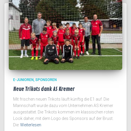
E-JUNIOREN
SPONSOREN
Neue Trikots dank AS Kremer
Mit frischen neuen Trikots läuft künftig die E1 auf. Die
Mannschaft wurde dazu vom Unternehmen AS Kremer
ausgestattet. Die Trikots kommen im klassischen roten
Look daher, mit dem Logo des Sponsors auf der Brust.
Die
Weiterlesen